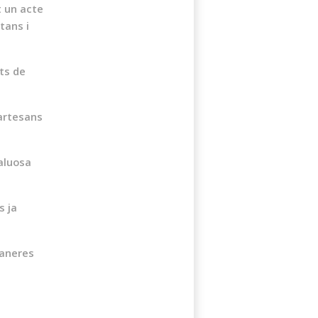
t un acte
tans i
.
rts de
 artesans
aluosa
s ja
vaneres