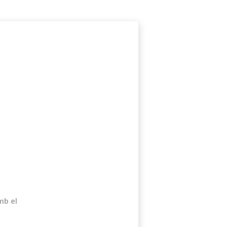
e
mb el