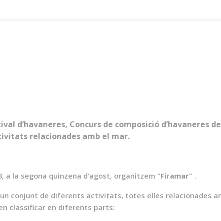
ival d’havaneres, Concurs de composició d’havaneres d
tivitats relacionades amb el mar.
3, a la segona quinzena d’agost, organitzem “
Firamar”
.
 un conjunt de diferents activitats, totes elles relacionades a
n classificar en diferents parts: