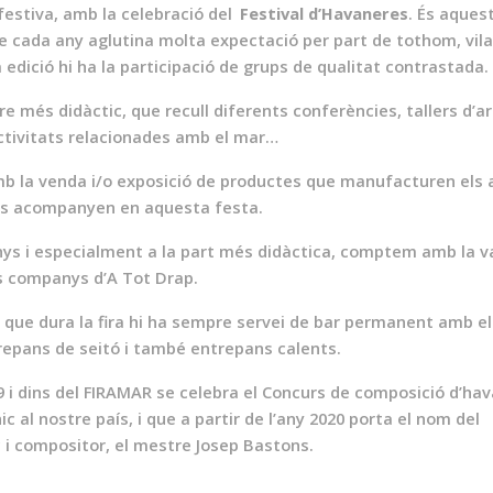
festiva, amb la celebració del
Festival d’Havaneres
. És aques
e cada any aglutina molta expectació per part de tothom, vila
a edició hi ha la participació de grups de qualitat contrastada
ire més didàctic, que recull diferents conferències, tallers d’a
activitats relacionades amb el mar…
amb la venda i/o exposició de productes que manufacturen els
ens acompanyen en aquesta festa.
nys i especialment a la part més didàctica, comptem amb la v
ls companys d’A Tot Drap.
que dura la fira hi ha sempre servei de bar permanent amb el
repans de seitó i també entrepans calents.
9 i dins del FIRAMAR se celebra el Concurs de composició d’ha
c al nostre país, i que a partir de l’any 2020 porta el nom del
 i compositor, el mestre Josep Bastons.