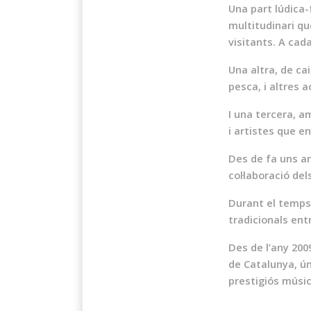
Una part lúdica-
multitudinari qu
visitants. A cad
Una altra, de ca
pesca, i altres 
I una tercera, 
i artistes que 
Des de fa uns a
col·laboració de
Durant el temps 
tradicionals ent
Des de l’any 200
de Catalunya, úni
prestigiós músic