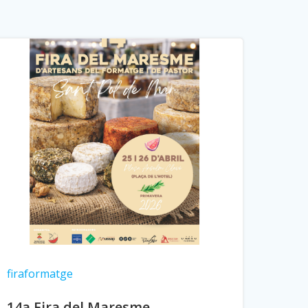
firaformatge
14a Fira del Maresme