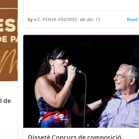
Read
by
A.C. PENYA XÍNDRIES
on
abr. 13
l de
Dissetè Concurs de composició