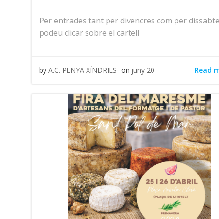
Per entrades tant per divencres com per dissabt
podeu clicar sobre el cartell
Read 
by
A.C. PENYA XÍNDRIES
on
juny 20