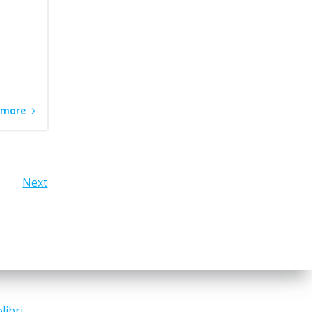
 more
Next
libri