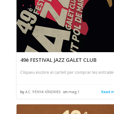
49è FESTIVAL JAZZ GALET CLUB
Cliqueu esobre el cartell per comprar les entrade
Read 
by
A.C. PENYA XÍNDRIES
on
maig 1