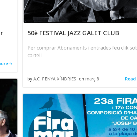
ar
50è FESTIVAL JAZZ GALET CLUB
Per comprar Abonaments i entrades feu clik sob
cartell
more
Read
by
A.C. PENYA XÍNDRIES
on
març 8