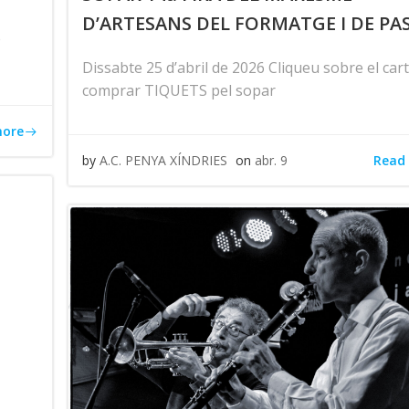
D’ARTESANS DEL FORMATGE I DE PA
e
Dissabte 25 d’abril de 2026 Cliqueu sobre el cart
comprar TIQUETS pel sopar
more
Read
by
A.C. PENYA XÍNDRIES
on
abr. 9