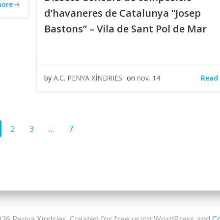
more
d’havaneres de Catalunya “Josep
Bastons” – Vila de Sant Pol de Mar
Read
by
A.C. PENYA XÍNDRIES
on
nov. 14
ts
Posts
ge
Page
Page
Page
2
3
…
7
gation
navigation
26 Penya Xíndries. Created for free using WordPress and
Co