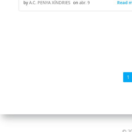
Read 
by
A.C. PENYA XÍNDRIES
on
abr. 9
Pos
Pa
1
navi
© 20