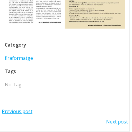
Category
firaformatge
Tags
No Tag
Navegació
Previous post
Navegació
Next post
d'entrades