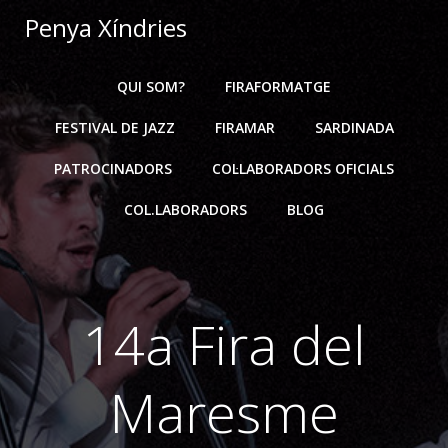
Skip
Penya Xíndries
to
content
QUI SOM?
FIRAFORMATGE
FESTIVAL DE JAZZ
FIRAMAR
SARDINADA
PATROCINADORS
COL·LABORADORS OFICIALS
COL.LABORADORS
BLOG
14a Fira del
Maresme