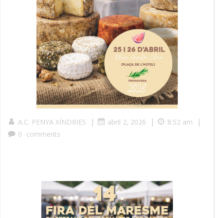
|
|
|
A.C. PENYA XÍNDRIES
abril 2, 2026
8:52 am
0
comments