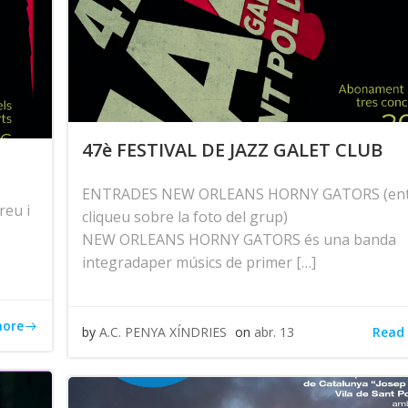
47è FESTIVAL DE JAZZ GALET CLUB
ENTRADES NEW ORLEANS HORNY GATORS (ent
eu i
cliqueu sobre la foto del grup)
NEW ORLEANS HORNY GATORS és una banda
integradaper músics de primer […]
more
Read
by
A.C. PENYA XÍNDRIES
on
abr. 13