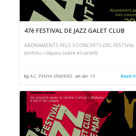
47è FESTIVAL DE JAZZ GALET CLUB
ABONAMENTS PELS 3 CONCERTS DEL FESTIVAL
(entreu i cliqueu sobre el cartell)
Read 
by
A.C. PENYA XÍNDRIES
on
abr. 13