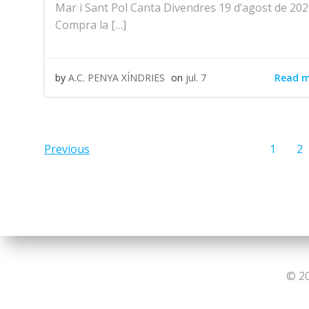
Mar i Sant Pol Canta Divendres 19 d’agost de 20
Compra la […]
Read 
by
A.C. PENYA XÍNDRIES
on
jul. 7
Posts
Pos
Page
Pa
Previous
1
2
navigation
navi
© 20