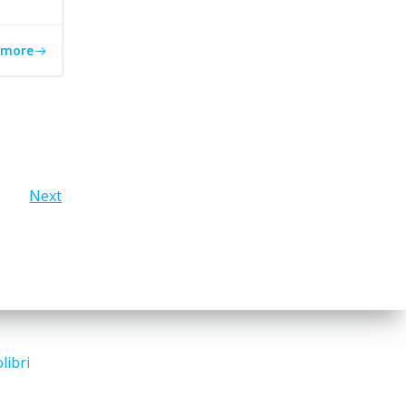
 more
Next
libri