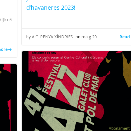
d’havaneres 2023!
/lJkuS
Read
by
A.C. PENYA XÍNDRIES
on
maig 20
more