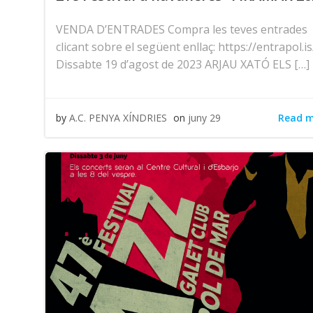
VENDA D’ENTRADES Compra les teves entrades
clicant sobre el següent enllaç: https://entrapol.is
Dissabte 19 d’agost de 2023 ARJAU XATÓ ELS […]
Read 
by
A.C. PENYA XÍNDRIES
on
juny 29