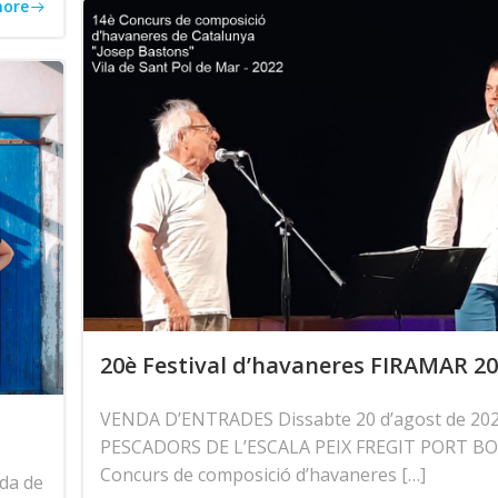
more
20è Festival d’havaneres FIRAMAR 2
VENDA D’ENTRADES Dissabte 20 d’agost de 20
PESCADORS DE L’ESCALA PEIX FREGIT PORT BO
Concurs de composició d’havaneres […]
da de