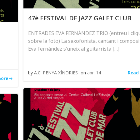
47è FESTIVAL DE JAZZ GALET CLUB
ENTRADES EVA FERNÁNDEZ TRIO (entreu i cliq
sobre la foto) La saxofonista, cantant i compos
Eva Fernández s’uneix al guitarrista […]
Read
by
A.C. PENYA XÍNDRIES
on
abr. 14
more