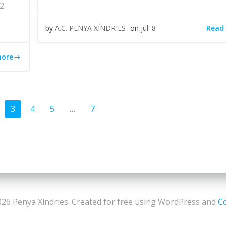
22
Read
by
A.C. PENYA XÍNDRIES
on
jul. 8
more
ts
Posts
ge
Page
Page
Page
Page
3
4
5
…
7
gation
navigation
26 Penya Xíndries. Created for free using WordPress and
Co