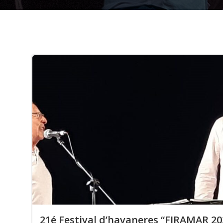
21é Festival d’havaneres “FIRAMAR 20