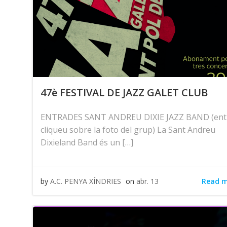
47è FESTIVAL DE JAZZ GALET CLUB
ENTRADES SANT ANDREU DIXIE JAZZ BAND (entr
cliqueu sobre la foto del grup) La Sant Andreu
Dixieland Band és un […]
Read 
by
A.C. PENYA XÍNDRIES
on
abr. 13