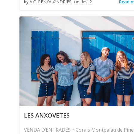
Read 
by
A.C. PENYA XÍNDRIES
on
des. 2
LES ANXOVETES
VENDA D’ENTRADES * Corals Montpalau de Pine