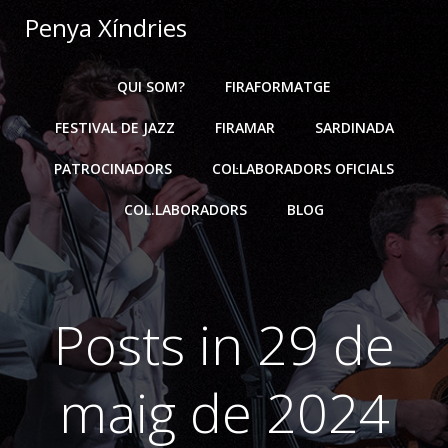
Skip
Penya Xíndries
to
content
QUI SOM?
FIRAFORMATGE
FESTIVAL DE JAZZ
FIRAMAR
SARDINADA
PATROCINADORS
COL·LABORADORS OFICIALS
COL.LABORADORS
BLOG
Posts in 29 de
maig de 2024