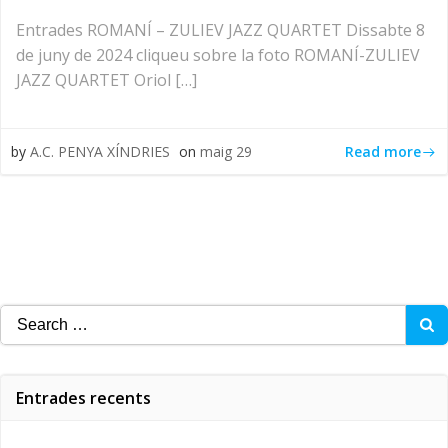
Entrades ROMANÍ – ZULIEV JAZZ QUARTET Dissabte 8
de juny de 2024 cliqueu sobre la foto ROMANÍ-ZULIEV
JAZZ QUARTET Oriol […]
Read more
by
A.C. PENYA XÍNDRIES
on
maig 29
Search
for:
Entrades recents