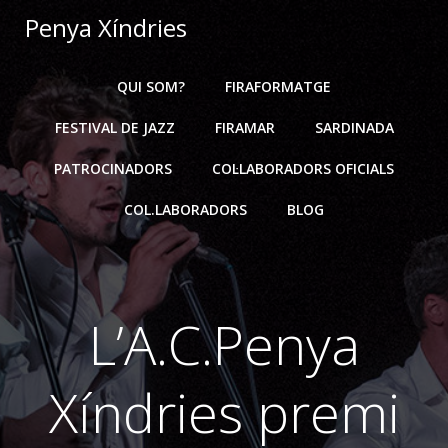
Skip
Penya Xíndries
to
content
QUI SOM?
FIRAFORMATGE
FESTIVAL DE JAZZ
FIRAMAR
SARDINADA
PATROCINADORS
COL·LABORADORS OFICIALS
COL.LABORADORS
BLOG
L’A.C.Penya
Xíndries premi