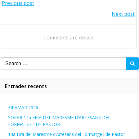
Navegació
Previous post
Navegació
Next post
d'entrades
d'entrades
Comments are closed
Search
for:
Entrades recents
FIRAMAR 2026
SOPAR 14a FIRA DEL MARESME D’ARTESANS DEL
FORMATGE I DE PASTOR
14a Fira del Maresme d’Artesans del Formatge i de Pastor –