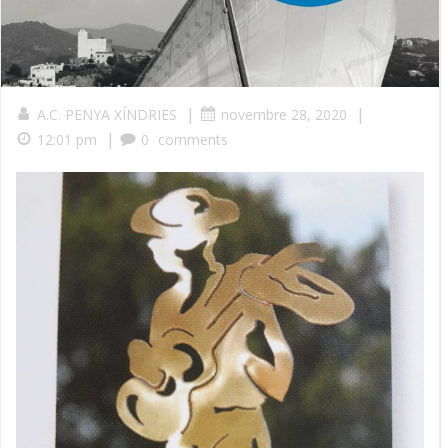
|
|
A.C. PENYA XÍNDRIES
novembre 28, 2020
|
12:01 pm
0
comments