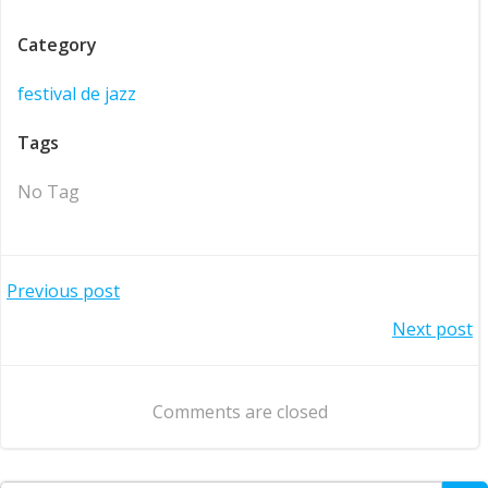
Category
festival de jazz
Tags
No Tag
Navegació
Previous post
Navegació
Next post
d'entrades
d'entrades
Comments are closed