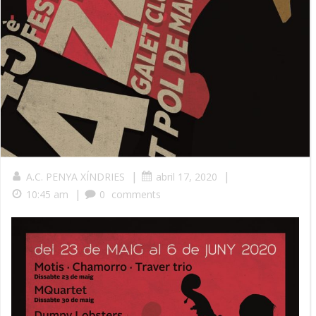
|
|
A.C. PENYA XÍNDRIES
abril 17, 2020
|
10:45 am
0
comments