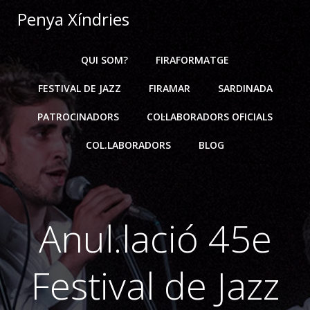
Skip
Penya Xíndries
to
content
QUI SOM?
FIRAFORMATGE
FESTIVAL DE JAZZ
FIRAMAR
SARDINADA
PATROCINADORS
COL·LABORADORS OFICIALS
COL.LABORADORS
BLOG
Anul.lació 45e
Festival de Jazz