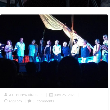
|
|
A.C. PENYA XÍNDRIES
juny 25, 2020
|
6:28 pm
0
comments