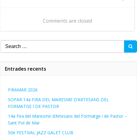
Navegació
d'entrades
d'entrades
Comments are closed
Search
for:
Entrades recents
FIRAMAR 2026
SOPAR 14a FIRA DEL MARESME D’ARTESANS DEL
FORMATGE I DE PASTOR
14a Fira del Maresme d’Artesans del Formatge i de Pastor –
Sant Pol de Mar
50è FESTIVAL JAZZ GALET CLUB