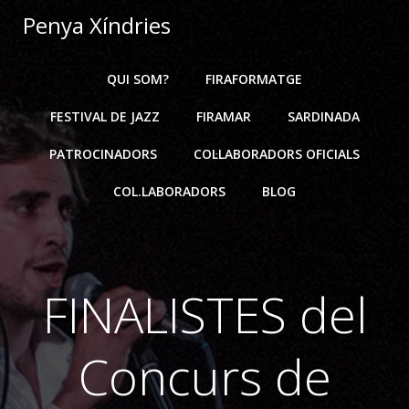
Skip
Penya Xíndries
to
content
QUI SOM?
FIRAFORMATGE
FESTIVAL DE JAZZ
FIRAMAR
SARDINADA
PATROCINADORS
COL·LABORADORS OFICIALS
COL.LABORADORS
BLOG
FINALISTES del
Concurs de